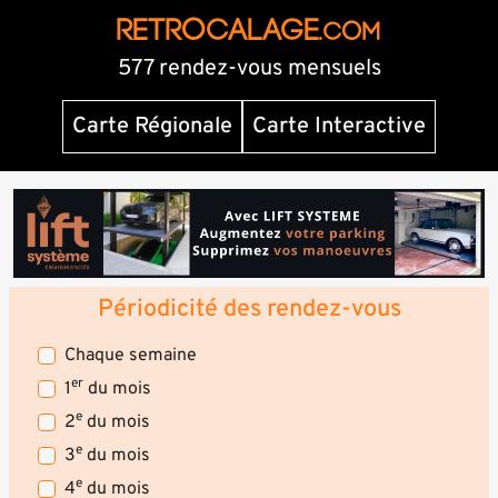
RETROCALAGE
.com
577 rendez-vous mensuels
Carte Régionale
Carte Interactive
Périodicité des rendez-vous
Chaque semaine
er
1
du mois
e
2
du mois
e
3
du mois
e
4
du mois