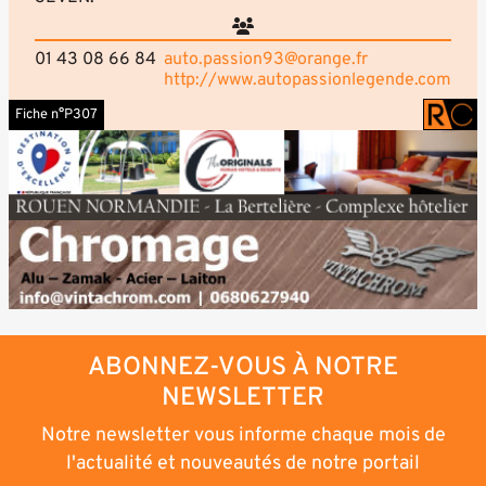
01 43 08 66 84
auto.passion93@orange.fr
http://www.autopassionlegende.com
Fiche n°P307
ABONNEZ-VOUS À NOTRE
NEWSLETTER
Notre newsletter vous informe chaque mois de
l'actualité et nouveautés de notre portail