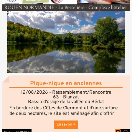
N’hésitez pas à nous contacter si cela peut vous
intéresser !
Association Equiblues
Pique-nique en anciennes
12/08/2026 - Rassemblement/Rencontre
63 - Blanzat
Bassin d'orage de la vallée du Bédat
En bordure des Côtes de Clermont et d'une surface
de deux hectares, le site est aménagé afin d’offrir
des activités de loisirs et de détente : promenade,
pêche et certains événements ponctuels, comme les
En savoir +
pique-niques en anciennes ! Prévoyez vos paniers et