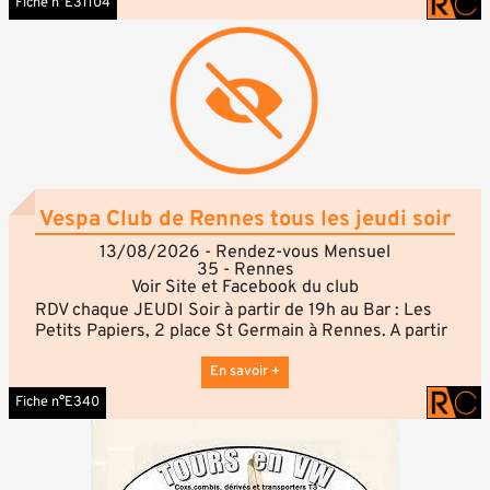
Fiche n°E31104
rejoignez-nous. C'est ouvert à tous, sans inscription,
sans réservation, dans la joie et la bonne humeur...
Rendez-vous sur place à partir de 11h
Vespa Club de Rennes tous les jeudi soir
13/08/2026 - Rendez-vous Mensuel
35 - Rennes
Voir Site et Facebook du club
RDV chaque JEUDI Soir à partir de 19h au Bar : Les
Petits Papiers, 2 place St Germain à Rennes. A partir
de 19H Afin de faire connaissance et d'échanger sur
la VESPA.
En savoir +
Fiche n°E340