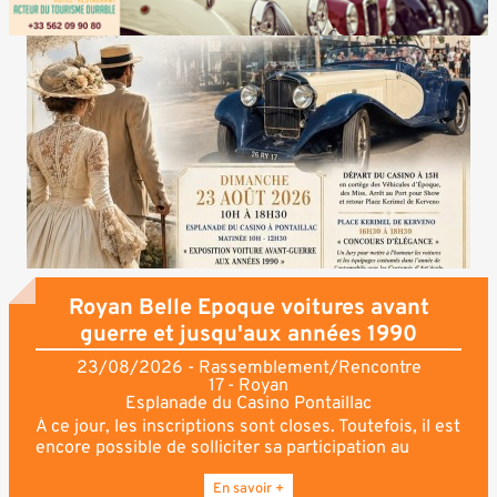
Royan Belle Epoque voitures avant
guerre et jusqu'aux années 1990
23/08/2026 - Rassemblement/Rencontre
17 - Royan
Esplanade du Casino Pontaillac
À ce jour, les inscriptions sont closes. Toutefois, il est
encore possible de solliciter sa participation au
circuit automobile de l’après-midi et de se présenter,
pour ceux qui le souhaitent, au concours d’élégance,
En savoir +