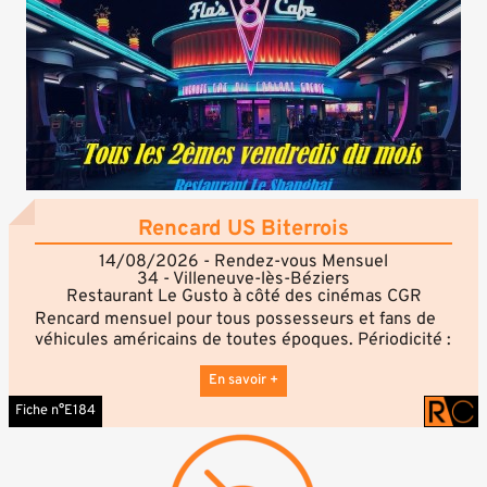
Rencard US Biterrois
14/08/2026 - Rendez-vous Mensuel
34 - Villeneuve-lès-Béziers
Restaurant Le Gusto à côté des cinémas CGR
Rencard mensuel pour tous possesseurs et fans de
véhicules américains de toutes époques. Périodicité :
le 2e vendredi de chaque mois.
Retrouvez-nous sur notre page Facebook Rencard
En savoir +
US Biterrois pour confirmer votre participation ou par
Fiche n°E184
téléphone.
Accueil sur site à partir de 19h.
Exceptionnellement le rencard US Biterrois est