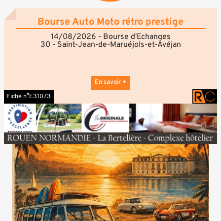
GRANGE Céline - Mail : celine69610@live.fr - Tel : 06
29 60 73 03.
Bourse Auto Moto rétro prestige
14/08/2026 - Bourse d'Echanges
30 - Saint-Jean-de-Maruéjols-et-Avéjan
En savoir +
Fiche n°E31073