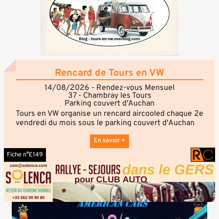
Rencard de Tours en VW
14/08/2026 - Rendez-vous Mensuel
37 - Chambray les Tours
Parking couvert d'Auchan
Tours en VW organise un rencard aircooled chaque 2e
vendredi du mois sous le parking couvert d'Auchan
Chambray les Tours. Le rendez-vous est fixé à 20h30
vers les pompes à essence, ou à 19h-19h30 au flunch
En savoir +
pour ceux qui ont la flemme de se faire à manger
Fiche n°E149
avant de venir. On vous attends nombreux (N'hésitez
pas à venir avec une bière fraiche, on a de quoi les
ouvrir). Ouvert à tous avec ou sans VW. Nous
partageons un moment de convivialité autour de
notre passion commune : les véhicules Volkswagen à
moteur arrière (cox, combis, karmann, 181, buggy,
etc...).