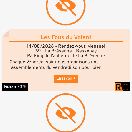
décalé d’une semaine, il aura donc lieu vendredi 16
janvier au lieu du 9 janvier
Les Fous du Volant
14/08/2026 - Rendez-vous Mensuel
69 - La Brévenne - Bessenay
Parking de l'auberge de La Brévenne
Chaque Vendredi soir nous organisons nos
rassemblements du vendredi soir pour bien
commencer son week-end.
Ils se déroulent sur le parking des arrêts de bus
En savoir +
(c'est aussi le parking de l'auberge de la Brevenne).
Fiche n°E375
Le parking est situé en face de l'auto école de la
Brévenne 69690.
Un camion de pizza à 2 min
L'auberge de la Brevenne (café bar restaurant hôtel) 1
min.
DONC RDV CHAQUES VENDREDIS !!!!!
Plus d'information auprès de : Les fous du Volant -