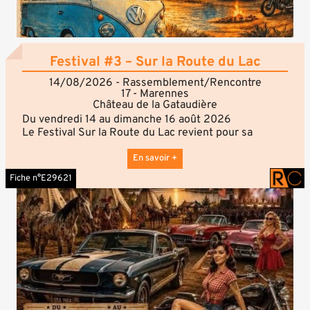
Festival #3 – Sur la Route du Lac
14/08/2026 - Rassemblement/Rencontre
17 - Marennes
Château de la Gataudière
Du vendredi 14 au dimanche 16 août 2026
Le Festival Sur la Route du Lac revient pour sa
troisième édition au Château de la Gataudière.
Pendant trois jours, les passionnés de Volkswagen
En savoir +
anciennes et de véhicules de caractère pourront
Fiche n°E29621
profiter d'un grand rassemblement de Combi, Cox et
Buggies, dans une ambiance vintage et conviviale.
Le festival est également ouvert aux véhicules
intemporels et de prestige et propose de
nombreuses animations, concerts, balades et
activités pour toute la famille.
Au programme :
Exposition de Combi, Cox et Buggies
Rassemblement de véhicules anciens et de prestige
Rétro-camping