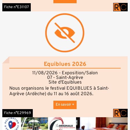
👉 À travers cette exposition, plongez dans une
Fiche n°E31107
aventure industrielle et humaine qui a marqué
l'histoire de l'automobile dans notre région 🚗
Exposition conçue par la Ville de Niederbronn-les-
Bains dans le cadre du 100e anniversaire de la station
thermale (2026), avec le soutien de la Société des
Amis de De Dietrich 🖼️
· Du lundi au samedi : 9h30–12h et 14h–17h30
· Dimanches et jours fériés : 14h–17h30
· Fermé le 1er lundi matin du mois
Equiblues 2026
11/08/2026 - Exposition/Salon
07 - Saint-Agrève
Site d'Equiblues
Nous organisons le festival EQUIBLUES à Saint-
Agrève (Ardèche) du 11 au 16 août 2026.
Nous souhaitons organiser une exposition de
voitures et motos américaines.
En savoir +
Nous serions ravis d’accueillir votre club pour
Fiche n°E29969
exposer vos véhicules dans l’ambiance country du
festival (concerts, rodéos, etc.) et pourquoi pas
défiler dans les rues de notre beau village ardéchois.